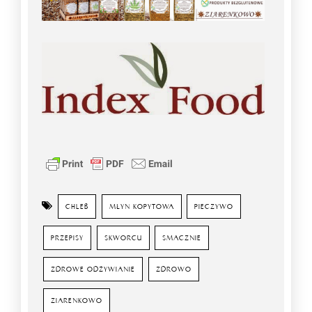
CHLEB
MŁYN KOPYTOWA
PIECZYWO
PRZEPISY
SKWORCU
SMACZNIE
ZDROWE ODŻYWIANIE
ZDROWO
ZIARENKOWO