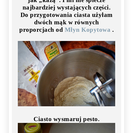
jak „każą”. I mi nie spiecze
najbardziej wystających części.
Do przygotowania ciasta użyłam
dwóch mąk w równych
proporcjach od
Młyn Kopytowa
.
Ciasto wysmaruj pesto.