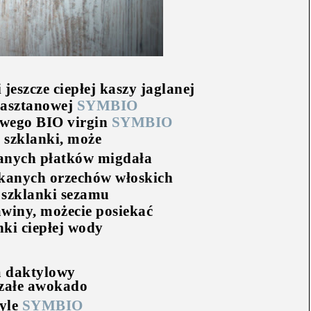
 jeszcze ciepłej kaszy jaglanej
kasztanowej
SYMBIO
owego BIO virgin
SYMBIO
 szklanki, może
kanych płatków migdała
ekanych orzechów włoskich
 szklanki sezamu
awiny, możecie posiekać
nki ciepłej wody
 daktylowy
rzałe awokado
tyle
SYMBIO