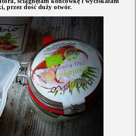
atora, ściągnęłam końcówkę i wyciskałam
i, przez dość duży otwór.