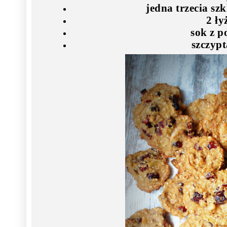
jedna trzecia sz
2 ły
sok z p
szczyp