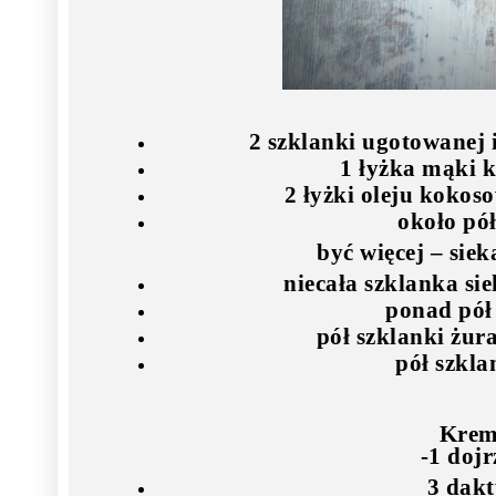
2 szklanki ugotowanej i
1 łyżka mąki 
2 łyżki oleju kokos
około pół
być więcej – sie
niecała szklanka si
ponad pół
pół szklanki żur
pół szkla
Krem
-1 doj
3 dak