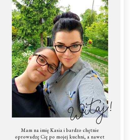
Witaj!
Mam na imię Kasia i bardzo chętnie
oprowadzę Cię po mojej kuchni, a nawet