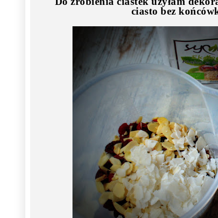
Do zrobienia ciastek użyłam dekor
ciasto bez końcówk