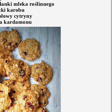
klanki mleka roślinnego
żki karobu
ołowy cytryny
ta kardamonu