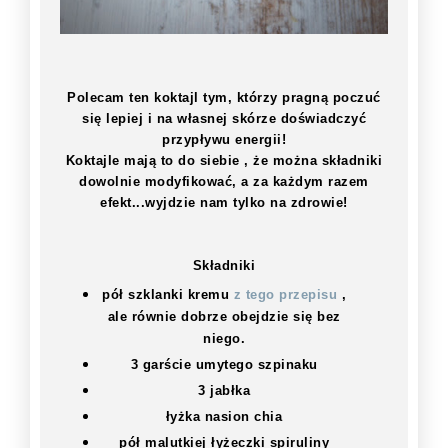
Polecam ten koktajl tym, którzy pragną poczuć
się lepiej i na własnej skórze doświadczyć
przypływu energii!
Koktajle mają to do siebie , że można składniki
dowolnie modyfikować, a za każdym razem
efekt...wyjdzie nam tylko na zdrowie!
Składniki
pół szklanki kremu
z tego przepisu
,
ale równie dobrze obejdzie się bez
niego.
3 garście umytego szpinaku
3 jabłka
łyżka nasion chia
pół malutkiej łyżeczki spiruliny