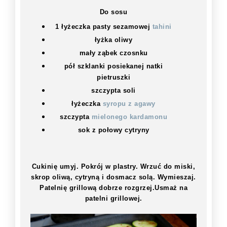
Do sosu
1 łyżeczka pasty sezamowej
tahini
łyżka oliwy
mały ząbek czosnku
pół szklanki posiekanej natki
pietruszki
szczypta soli
łyżeczka
syropu z agawy
szczypta
mielonego kardamonu
sok z połowy cytryny
Cukinię umyj. Pokrój w plastry. Wrzuć do miski,
skrop oliwą, cytryną i dosmacz solą. Wymieszaj.
Patelnię grillową dobrze rozgrzej.Usmaż na
patelni grillowej.