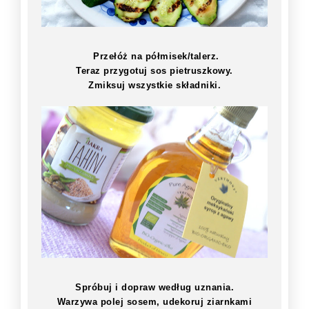
Przełóż na półmisek/talerz.
Teraz przygotuj sos pietruszkowy.
Zmiksuj wszystkie składniki.
Spróbuj i dopraw według uznania.
Warzywa polej sosem, udekoruj ziarnkami