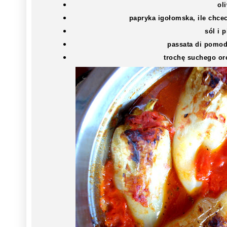
ol
papryka igołomska, ile chce
sól i 
passata di pomod
trochę suchego ore