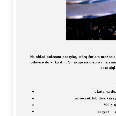
Na obiad polecam paprykę, którą śmiało możeci
lodówce do kilku dni. Smakuje na ciepło i na zimn
poczują!
utarta na d
woreczek lub dwa kaszy
500 g 
oscypki – 