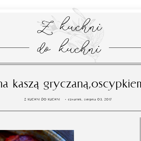
Z kuchni
do kuchni
a kaszą gryczaną,oscypkiem
Z KUCHNI DO KUCHNI
czwartek, sierpnia 03, 2017