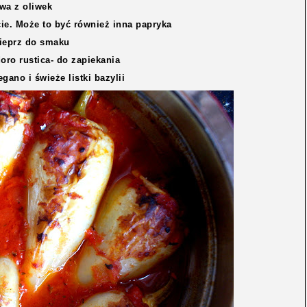
iwa z oliwek
cie. Może to być również inna papryka
pieprz do smaku
oro rustica- do zapiekania
gano i świeże listki bazylii