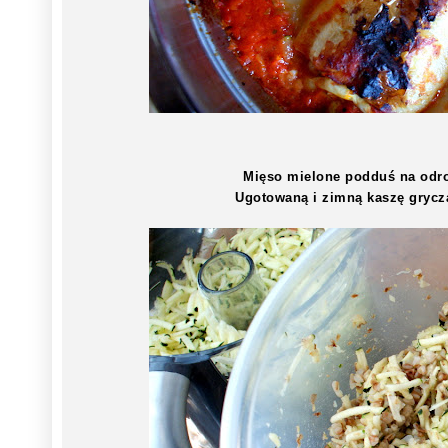
Mięso mielone podduś na odrob
Ugotowaną i zimną kaszę grycza