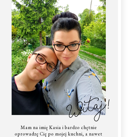
Witaj!
Mam na imię Kasia i bardzo chętnie
oprowadzę Cię po mojej kuchni, a nawet