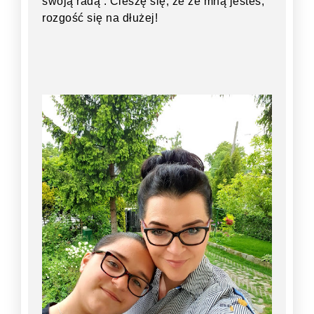
swoją radą . Cieszę się, że ze mną jesteś,
rozgość się na dłużej!