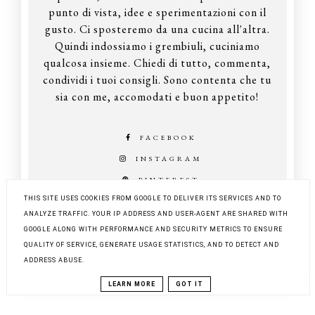
punto di vista, idee e sperimentazioni con il
gusto. Ci sposteremo da una cucina all'altra.
Quindi indossiamo i grembiuli, cuciniamo
qualcosa insieme. Chiedi di tutto, commenta,
condividi i tuoi consigli. Sono contenta che tu
sia con me, accomodati e buon appetito!
FACEBOOK
INSTAGRAM
PINTEREST
THIS SITE USES COOKIES FROM GOOGLE TO DELIVER ITS SERVICES AND TO
ANALYZE TRAFFIC. YOUR IP ADDRESS AND USER-AGENT ARE SHARED WITH
GOOGLE ALONG WITH PERFORMANCE AND SECURITY METRICS TO ENSURE
COPYRIGHT ©
Z KUCHNI DO KUCHNI
QUALITY OF SERVICE, GENERATE USAGE STATISTICS, AND TO DETECT AND
BLOG DESIGN:
KAROGRAFIA.PL
ADDRESS ABUSE.
LEARN MORE
GOT IT