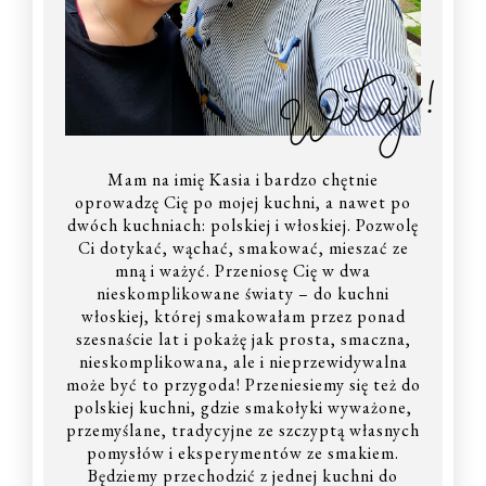
Witaj!
Mam na imię Kasia i bardzo chętnie
oprowadzę Cię po mojej kuchni, a nawet po
dwóch kuchniach: polskiej i włoskiej. Pozwolę
Ci dotykać, wąchać, smakować, mieszać ze
mną i ważyć. Przeniosę Cię w dwa
nieskomplikowane światy – do kuchni
włoskiej, której smakowałam przez ponad
szesnaście lat i pokażę jak prosta, smaczna,
nieskomplikowana, ale i nieprzewidywalna
może być to przygoda! Przeniesiemy się też do
polskiej kuchni, gdzie smakołyki wyważone,
przemyślane, tradycyjne ze szczyptą własnych
pomysłów i eksperymentów ze smakiem.
Będziemy przechodzić z jednej kuchni do