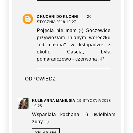
Z KUCHNI DO KUCHNI
20
STYCZNIA 2018 19:27
Pojęcia nie mam ;-) Soczewicę
przywiozłam lnianym woreczku
"od chłopa" w listopadzie z
okolic Cascia, była
pomarańczowo - czerwona :-P
ODPOWIEDZ
KULINARNA MANIUSIA
19 STYCZNIA 2018
19:25
Wspaniała kochana :-) uwielbiam
zupy :-)
ODPOWIEDZ