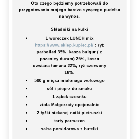
Oto czego będziemy potrzebowali do
przygotowania mojego bardzo sycącego pudełka
na wynos.
Składniki na kulki
1 woreczek LUNCH mix
https://www.sklep.kupiec.pl/
:
ryż
parboiled 35%, kasza bulgur ( z
pszenicy durum) 25%, kasza
owsiana łamana 22%, ryż czerwony
18%.
500 g mięsa mielonego wołowego
sól i pieprz do smaku
1 ząbek czosnku
zioła Małgorzaty opcjonalnie
2 łyżki siekanej natki pietruszki
tarty parmezan
salsa pomidorowa z butelki