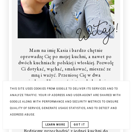
Witaj!
Mam na imię Kasia i bardzo chętnie
oprowadzę Cię po mojej kuchni, a nawet po
dwóch kuchniach: polskiej i włoskiej. Pozwolę
Ci dotykać, wąchać, smakować, mieszać ze
mną i ważyć. Przeniosę Cię w dwa
nieskomplikowane światy – do kuchni
włoskiej, której smakowałam przez ponad
THIS SITE USES COOKIES FROM GOOGLE TO DELIVER ITS SERVICES AND TO
szesnaście lat i pokażę jak prosta, smaczna,
ANALYZE TRAFFIC. YOUR IP ADDRESS AND USER-AGENT ARE SHARED WITH
nieskomplikowana, ale i nieprzewidywalna
GOOGLE ALONG WITH PERFORMANCE AND SECURITY METRICS TO ENSURE
może być to przygoda! Przeniesiemy się też do
QUALITY OF SERVICE, GENERATE USAGE STATISTICS, AND TO DETECT AND
polskiej kuchni, gdzie smakołyki wyważone,
ADDRESS ABUSE.
przemyślane, tradycyjne ze szczyptą własnych
pomysłów i eksperymentów ze smakiem.
LEARN MORE
GOT IT
Będziemy przechodzić z jednej kuchni do