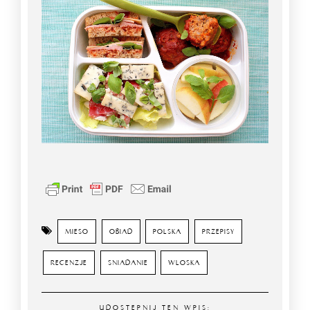
MIESO
OBIAD
POLSKA
PRZEPISY
RECENZJE
SNIADANIE
WLOSKA
UDOSTĘPNIJ TEN WPIS: