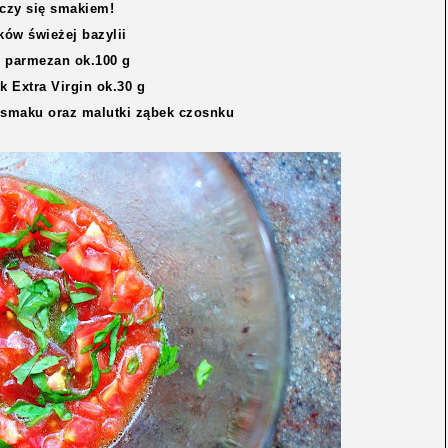
czy się smakiem!
ków świeżej bazylii
y parmezan ok.100 g
k Extra Virgin ok.30 g
o smaku oraz malutki ząbek czosnku