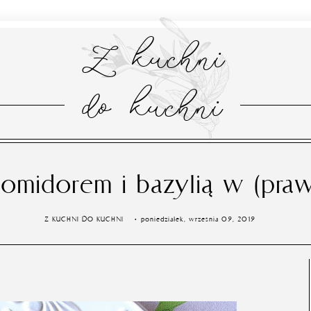
Z kuchni
do kuchni
 pomidorem i bazylią w (praw
Z KUCHNI DO KUCHNI
poniedziałek, września 09, 2019