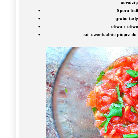
odwdzię
Sporo list
grubo tart
oliwa z oliwe
sól ewentualnie pieprz d