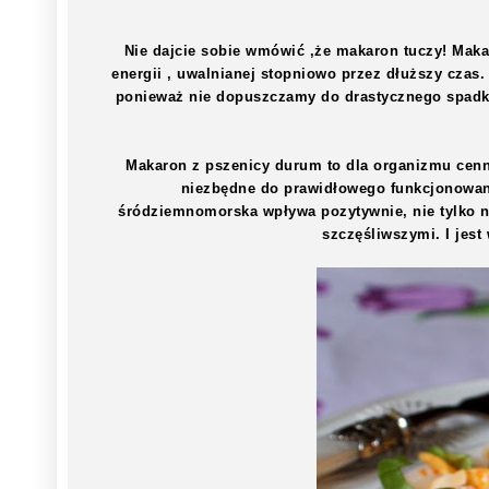
Nie dajcie sobie wmówić ,że makaron tuczy! Makar
energii , uwalnianej stopniowo przez dłuższy czas.
ponieważ nie dopuszczamy do drastycznego spadku
Makaron z pszenicy durum to dla organizmu cenn
niezbędne do prawidłowego funkcjonowan
śródziemnomorska wpływa pozytywnie, nie tylko n
szczęśliwszymi. I jes