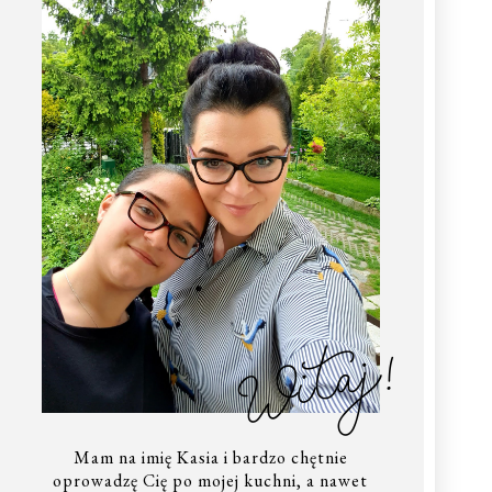
Witaj!
Mam na imię Kasia i bardzo chętnie
oprowadzę Cię po mojej kuchni, a nawet