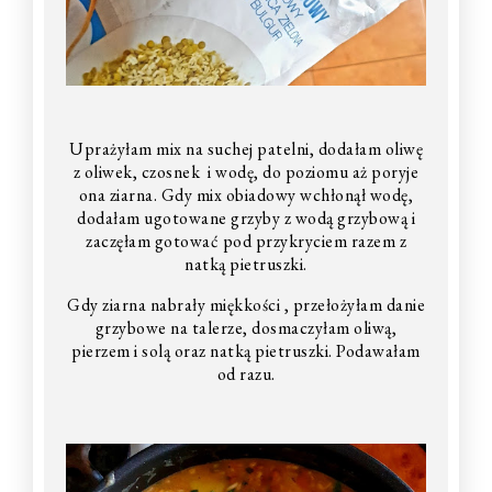
Uprażyłam mix na suchej patelni, dodałam oliwę
z oliwek, czosnek
i wodę, do poziomu aż poryje
ona ziarna. Gdy mix obiadowy wchłonął wodę,
dodałam ugotowane grzyby z wodą grzybową i
zaczęłam gotować pod przykryciem razem z
natką pietruszki.
Gdy ziarna nabrały miękkości , przełożyłam danie
grzybowe na talerze, dosmaczyłam oliwą,
pierzem i solą oraz natką pietruszki. Podawałam
od razu.