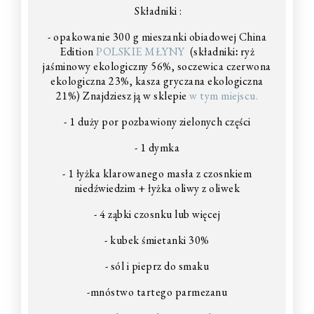
Składniki :
- opakowanie 300 g mieszanki obiadowej China
Edition
POLSKIE MŁYNY
(
składniki
:
ryż
jaśminowy ekologiczny 56%, soczewica czerwona
ekologiczna 23%, kasza gryczana ekologiczna
21%) Znajdziesz ją w sklepie
w tym miejscu.
- 1 duży por pozbawiony zielonych części
- 1 dymka
- 1 łyżka klarowanego masła z czosnkiem
niedźwiedzim + łyżka oliwy z oliwek
- 4 ząbki czosnku lub więcej
- kubek śmietanki 30%
- sól i pieprz do smaku
-mnóstwo tartego parmezanu