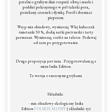
patelni o grubym dnie rozpuść oliwę i masło i
podduś pokrojonego w pół talarki pora,
posiekany czosnek i dymkę. Posól i dosmacz
pieprzem.
Wsyp mix obiadowy, wymieszaj. Wlej kubeczek
śmietanki 30 %, dodaj natki pietruszki i tarty
parmezan. Wymieszaj, rozłóż na talerze. Podawaj
od razu po przygotowaniu.
Druga propozycja jest inna . Przygotowałam ją z
mixu India Edition.
To wersja z suszonymi grzybami.
Składniki :
- mix obiadowy ekologiczny India
Edition
POLSKIE MŁYNY
(
składniki:
ryż