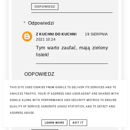
ODPOWIEDZ
Odpowiedzi
Z KUCHNI DO KUCHNI
19 SIERPNIA
2021 10:24
Tym warto zaufać, mają zielony
listek!
ODPOWIEDZ
THIS SITE USES COOKIES FROM GOOGLE TO DELIVER ITS SERVICES AND TO
ANALYZE TRAFFIC. YOUR IP ADDRESS AND USER-AGENT ARE SHARED WITH
CZTERYFAJERY.PL - BLOG KULINARNY
19
GOOGLE ALONG WITH PERFORMANCE AND SECURITY METRICS TO ENSURE
SIERPNIA 2021 10:06
QUALITY OF SERVICE, GENERATE USAGE STATISTICS, AND TO DETECT AND
Ciekawy produkt, myślę że warto
ADDRESS ABUSE.
spróbować, zwłaszcza, że mam
zaufanie do tej marki
LEARN MORE
GOT IT