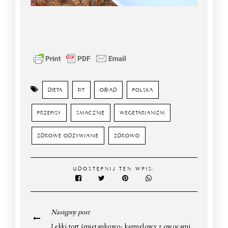
DIETA
FIT
OBIAD
POLSKA
PRZEPISY
SMACZNIE
WEGETARIANIZM
ZDROWE ODŻYWIANIE
ZDROWO
UDOSTĘPNIJ TEN WPIS:
Następny post
Lekki tort śmietankowo- karmelowy z owocami