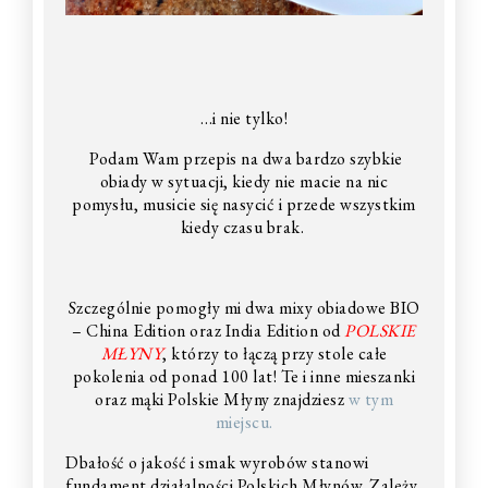
…i nie tylko!
Podam Wam przepis na dwa bardzo szybkie
obiady w sytuacji, kiedy nie macie na nic
pomysłu, musicie się nasycić i przede wszystkim
kiedy czasu brak.
Szczególnie pomogły mi dwa mixy obiadowe BIO
– China Edition
oraz India Edition od
POLSKIE
MŁYNY
, którzy to łączą przy stole całe
pokolenia od ponad 100 lat! Te i inne mieszanki
oraz mąki Polskie Młyny znajdziesz
w tym
miejscu.
Dbałość o jakość i smak wyrobów stanowi
fundament działalności Polskich Młynów. Zależy