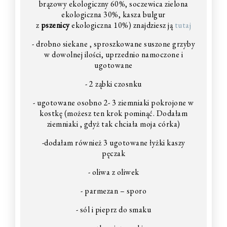
brązowy ekologiczny 60%, soczewica zielona
ekologiczna 30%, kasza bulgur
z
pszenicy
ekologiczna 10%) znajdziesz ją
tutaj
- drobno siekane , sproszkowane suszone grzyby
w dowolnej ilości, uprzednio namoczone i
ugotowane
- 2 ząbki czosnku
- ugotowane osobno 2- 3 ziemniaki pokrojone w
kostkę (możesz ten krok pominąć. Dodałam
ziemniaki , gdyż tak chciała moja córka)
-dodałam również 3 ugotowane łyżki kaszy
pęczak
- oliwa z oliwek
- parmezan – sporo
- sól i pieprz do smaku