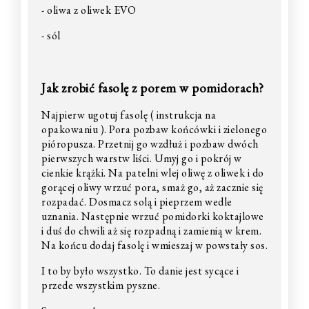
- oliwa z oliwek EVO
- sól
Jak zrobić fasolę z porem w pomidorach?
Najpierw ugotuj fasolę ( instrukcja na
opakowaniu ). Pora pozbaw końcówki i zielonego
pióropusza. Przetnij go wzdłuż i pozbaw dwóch
pierwszych warstw liści. Umyj go i pokrój w
cienkie krążki. Na patelni wlej oliwę z oliwek i do
gorącej oliwy wrzuć pora, smaż go, aż zacznie się
rozpadać. Dosmacz solą i pieprzem wedle
uznania. Następnie wrzuć pomidorki koktajlowe
i duś do chwili aż się rozpadną i zamienią w krem.
Na końcu dodaj fasolę i wmieszaj w powstały sos.
I to by było wszystko. To danie jest sycące i
przede wszystkim pyszne.