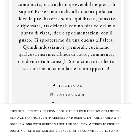
complicata, ma anche imprevedibile e piena di
sapori! Passeremo anche alla cucina polacca,
dove le prelibatezze sono equilibrate, pensate
e ripensate, tradizionali con un pizzico del mio
punto di vista, idee e sperimentazioni con il
gusto. Ci sposteremo da una cucina all'altra.
Quindi indossiamo i grembiuli, cuciniamo
qualcosa insieme. Chiedi di tutto, commenta,
condividi i tuoi consigli. Sono contenta che tu
sia con me, accomodati e buon appetito!
FACEBOOK
INSTAGRAM
PINTEREST
THIS SITE USES COOKIES FROM GOOGLE TO DELIVER ITS SERVICES AND TO
ANALYZE TRAFFIC. YOUR IP ADDRESS AND USER-AGENT ARE SHARED WITH
GOOGLE ALONG WITH PERFORMANCE AND SECURITY METRICS TO ENSURE
COPYRIGHT ©
Z KUCHNI DO KUCHNI
QUALITY OF SERVICE, GENERATE USAGE STATISTICS, AND TO DETECT AND
BLOG DESIGN:
KAROGRAFIA.PL