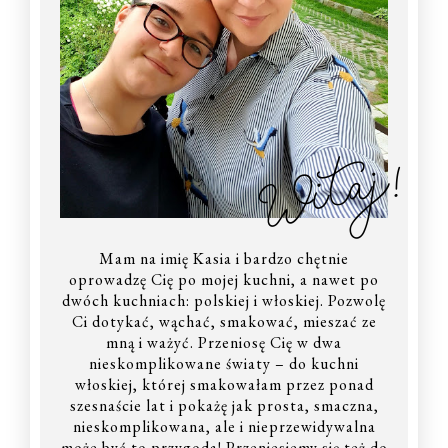
Witaj!
Mam na imię Kasia i bardzo chętnie
oprowadzę Cię po mojej kuchni, a nawet po
dwóch kuchniach: polskiej i włoskiej. Pozwolę
Ci dotykać, wąchać, smakować, mieszać ze
mną i ważyć. Przeniosę Cię w dwa
nieskomplikowane światy – do kuchni
włoskiej, której smakowałam przez ponad
szesnaście lat i pokażę jak prosta, smaczna,
nieskomplikowana, ale i nieprzewidywalna
może być to przygoda! Przeniesiemy się też do