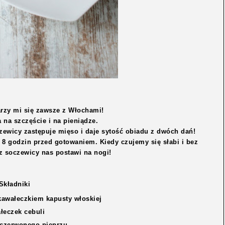
arzy mi się zawsze z Włochami!
na szczęście i na pieniądze.
zewicy zastępuje mięso i daje sytość obiadu z dwóch dań!
 8 godzin przed gotowaniem. Kiedy czujemy się słabi i bez
 z soczewicy nas postawi na nogi!
Składniki
kawałeczkiem kapusty włoskiej
łeczek cebuli
k czerwonego pieprzu