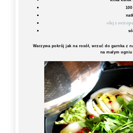
100
nat
olej z ostrop
só
Warzywa pokrój jak na rosół, wrzuć do garnka z n
na małym ogniu 