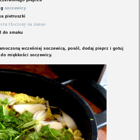
 g
soczewicy
ka pietruszki
estu tłoczony na zimno
l do smaku
amoczoną wcześniej soczewicą, posól, dodaj pieprz i gotuj
do miękkości soczewicy.