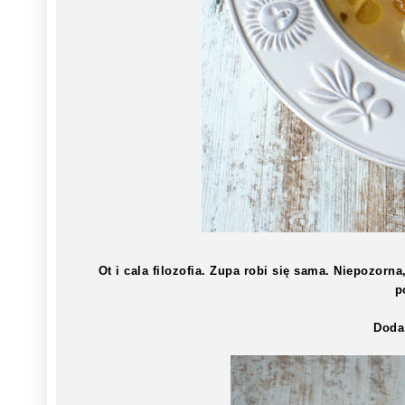
Ot i cala filozofia. Zupa robi się sama. Niepozor
p
Doda 