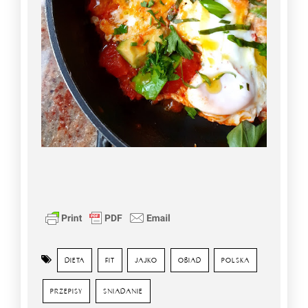
DIETA
FIT
JAJKO
OBIAD
POLSKA
PRZEPISY
SNIADANIE