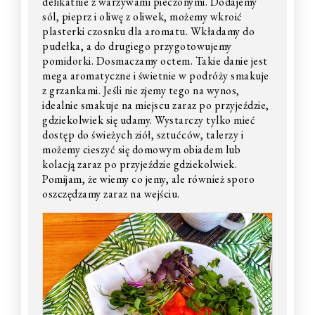
delikatnie z warzywami pieczonymi. Dodajemy
sól, pieprz i oliwę z oliwek, możemy wkroić
plasterki czosnku dla aromatu. Wkładamy do
pudełka, a do drugiego przygotowujemy
pomidorki. Dosmaczamy octem. Takie danie jest
mega aromatyczne i świetnie w podróży smakuje
z grzankami. Jeśli nie zjemy tego na wynos,
idealnie smakuje na miejscu zaraz po przyjeździe,
gdziekolwiek się udamy. Wystarczy tylko mieć
dostęp do świeżych ziół, sztućców, talerzy i
możemy cieszyć się domowym obiadem lub
kolacją zaraz po przyjeździe gdziekolwiek.
Pomijam, że wiemy co jemy, ale również sporo
oszczędzamy zaraz na wejściu.